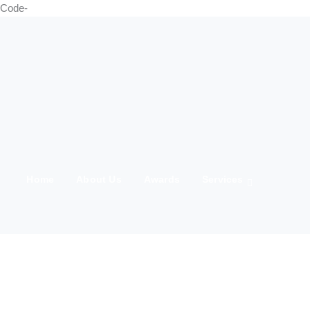
Code-
Home
About Us
Awards
Services
21 Marching
Media
Team
Clients
IWD 2025
Contact Us
Products